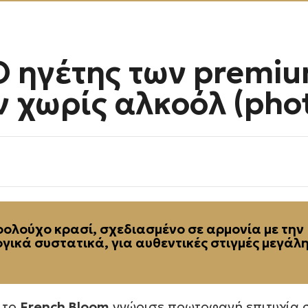
Ο ηγέτης των premi
 χωρίς αλκοόλ (pho
κοολούχο κρασί, σχεδιασμένο σε αρμονία με την
γικά συστατικά, για αυθεντικές στιγμές μεγάλ
 το
French Bloom
γνώρισε πρωτοφανή επιτυχία 