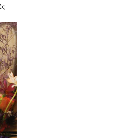
Κέρκυρας – Ανακαλύψτε την
ές
μαγεία (photo)
24 Δεκεμβρίου 2024
Μεγάλη Βρεταννία: Glamour
βραδιά για τα 150 χρόνων
αριστείας (photo)
17 Νοεμβρίου 2024
Bagatelle Athens: Νέος
γαστρονομικός προορισμός στην
Astir Marina Βουλιαγμένης (photo)
13 Νοεμβρίου 2024
Ειρήνη Κασελίμη: Παγκόσμιες
διακρίσεις για την CEO των Siete
Mares Luxury Suites (photo)
03 Νοεμβρίου 2024
Abaton Island Resort and Spa: Ένα