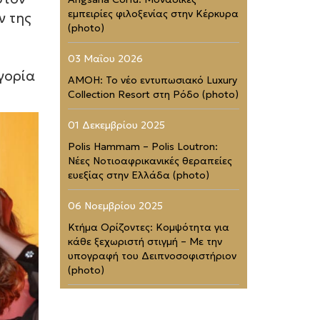
εμπειρίες φιλοξενίας στην Κέρκυρα
ν της
(photo)
03 Μαΐου 2026
γορία
AMOH: Το νέο εντυπωσιακό Luxury
Collection Resort στη Ρόδο (photo)
01 Δεκεμβρίου 2025
Polis Hammam – Polis Loutron:
Νέες Νοτιοαφρικανικές θεραπείες
ευεξίας στην Ελλάδα (photo)
06 Νοεμβρίου 2025
Κτήμα Ορίζοντες: Κομψότητα για
κάθε ξεχωριστή στιγμή – Με την
υπογραφή του Δειπνοσοφιστήριον
(photo)
02 Νοεμβρίου 2025