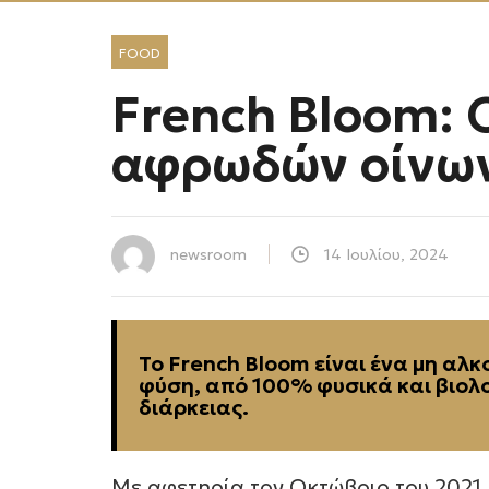
FOOD
French Bloom: 
αφρωδών οίνων
newsroom
14 Ιουλίου, 2024
Το French Bloom είναι ένα μη αλ
φύση, από 100% φυσικά και βιολο
διάρκειας.
Με αφετηρία τον Οκτώβριο του 2021,