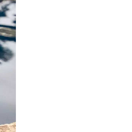
αμιγώς ηλεκτρικής Macan στο Four
Seasons (photo)