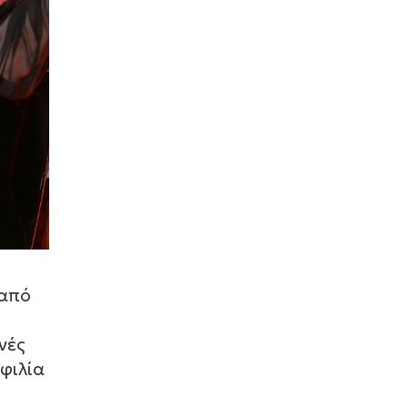
Zélia Halkidiki: Το απόλυτο
barefoot luxury καταφύγιο (photo)
01 Νοεμβρίου 2025
Four Seasons Astir Palace Hotel
Athens: Στα 50 Καλύτερα
Ξενοδοχεία του Κόσμου (photo)
21 Ιουλίου 2025
Rodopou & Beyond: Ένα από τα
πιο εντυπωσιακά rooftops της
Αθήνας (photo)
31 Μαΐου 2025
 από
THEA MARRE: Το κρυμμένο στολίδι
της Μάνης – Μια πολυτελή
εμπειρία (photo)
θνές
φιλία
03 Μαρτίου 2025
Achilleion Villas: Το κόσμημα της