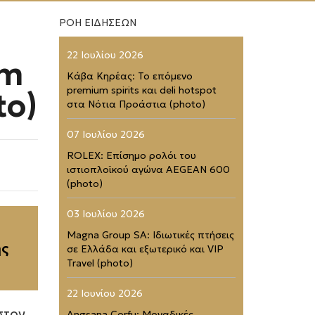
ΡΟΗ ΕΙΔΗΣΕΩΝ
22 Ιουλίου 2026
um
Κάβα Κηρέας: Το επόμενο
premium spirits και deli hotspot
to)
στα Νότια Προάστια (photo)
07 Ιουλίου 2026
ROLEX: Επίσημο ρολόι του
ιστιοπλοϊκού αγώνα AEGEAN 600
(photo)
03 Ιουλίου 2026
Magna Group SA: Ιδιωτικές πτήσεις
ης
σε Ελλάδα και εξωτερικό και VIP
Travel (photo)
22 Ιουνίου 2026
στον
Angsana Corfu: Μοναδικές