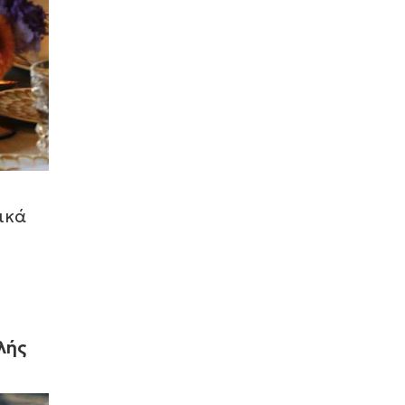
από τα καλύτερα luxury
ξενοδοχεία στην Κρήτη (photo)
09 Οκτωβρίου 2024
Supercar και Hypercar: Τα 10
ακριβότερα αυτοκίνητα στον
κόσμο (photo)
06 Οκτωβρίου 2024
Ρώμη: Ιστορική βραδιά στο Παλάτι
ικά
της Βασιλικής οικογένειας Colonna
(photo)
06 Οκτωβρίου 2024
Cova Astir Marina: Γαστρονομικές
εμπειρίες στη Astir Marina
Βουλιαγμένης (photo)
λής
28 Σεπτεμβρίου 2024
Porsche: Η αποκάλυψη της νέας