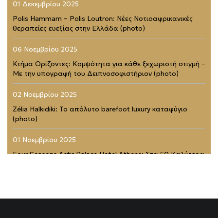
01 Δεκεμβρίου 2025
Polis Hammam – Polis Loutron: Νέες Νοτιοαφρικανικές
θεραπείες ευεξίας στην Ελλάδα (photo)
06 Νοεμβρίου 2025
Κτήμα Ορίζοντες: Κομψότητα για κάθε ξεχωριστή στιγμή –
Με την υπογραφή του Δειπνοσοφιστήριον (photo)
02 Νοεμβρίου 2025
Zélia Halkidiki: Το απόλυτο barefoot luxury καταφύγιο
(photo)
01 Νοεμβρίου 2025
Four Seasons Astir Palace Hotel Athens: Στα 50 Καλύτερα
Ξενοδοχεία του Κόσμου (photo)
21 Ιουλίου 2025
Rodopou & Beyond: Ένα από τα πιο εντυπωσιακά
rooftops της Αθήνας (photo)