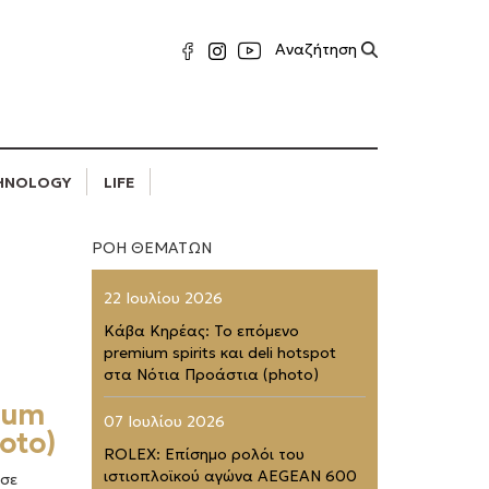
HNOLOGY
LIFE
ΡΟΗ ΘΕΜΑΤΩΝ
22 Ιουλίου 2026
Κάβα Κηρέας: Το επόμενο
premium spirits και deli hotspot
στα Νότια Προάστια (photo)
ium
07 Ιουλίου 2026
oto)
ROLEX: Επίσημο ρολόι του
ιστιοπλοϊκού αγώνα AEGEAN 600
 σε