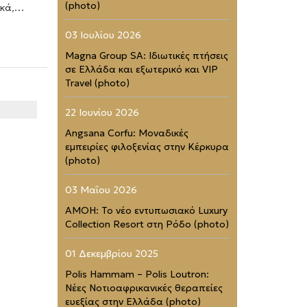
(photo)
ικά,…
03 Ιουλίου 2026
Magna Group SA: Ιδιωτικές πτήσεις
σε Ελλάδα και εξωτερικό και VIP
Travel (photo)
22 Ιουνίου 2026
Angsana Corfu: Μοναδικές
εμπειρίες φιλοξενίας στην Κέρκυρα
(photo)
03 Μαΐου 2026
AMOH: Το νέο εντυπωσιακό Luxury
Collection Resort στη Ρόδο (photo)
01 Δεκεμβρίου 2025
Polis Hammam – Polis Loutron:
Νέες Νοτιοαφρικανικές θεραπείες
ευεξίας στην Ελλάδα (photo)