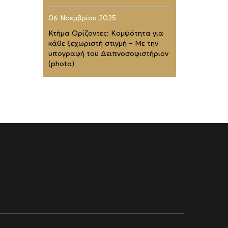
06 Νοεμβρίου 2025
Κτήμα Ορίζοντες: Κομψότητα για
κάθε ξεχωριστή στιγμή – Με την
υπογραφή του Δειπνοσοφιστήριον
(photo)
02 Νοεμβρίου 2025
Zélia Halkidiki: Το απόλυτο
barefoot luxury καταφύγιο (photo)
01 Νοεμβρίου 2025
Four Seasons Astir Palace Hotel
Athens: Στα 50 Καλύτερα
Ξενοδοχεία του Κόσμου (photo)
21 Ιουλίου 2025
Rodopou & Beyond: Ένα από τα
πιο εντυπωσιακά rooftops της
Αθήνας (photo)