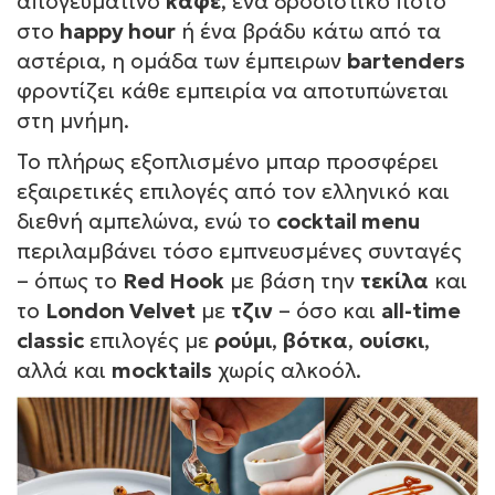
απογευματινό
καφέ
, ένα δροσιστικό ποτό
στο
happy hour
ή ένα βράδυ κάτω από τα
αστέρια, η ομάδα των έμπειρων
bartenders
φροντίζει κάθε εμπειρία να αποτυπώνεται
στη μνήμη.
Το πλήρως εξοπλισμένο μπαρ προσφέρει
εξαιρετικές επιλογές από τον ελληνικό και
διεθνή αμπελώνα, ενώ το
cocktail menu
περιλαμβάνει τόσο εμπνευσμένες συνταγές
– όπως το
Red Hook
με βάση την
τεκίλα
και
το
London Velvet
με
τζιν
– όσο και
all-time
classic
επιλογές με
ρούμι
,
βότκα
,
ουίσκι
,
αλλά και
mocktails
χωρίς αλκοόλ.