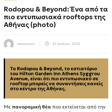
Rodopou & Beyond: Ένα από τα
πιο εντυπωσιακά rooftops της
Αθήνας (photo)
newsroom
21 Ιουλίου, 2025
Το Rodopou & Beyond, το εστιατόριο
του Hilton Garden Inn Athens Syggrou
Avenue, είναι ότι πιο εντυπωσιακό σε
rooftop μπορείς να συναντήσεις κανείς
στο κέντρο της Αθήνας.
Με
πανοραμική θέα
που εκτείνεται από την