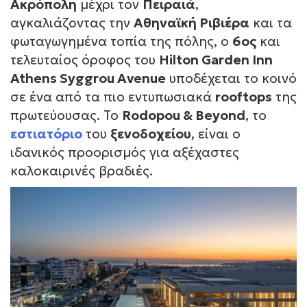
Ακρόπολη
μέχρι τον
Πειραιά
,
αγκαλιάζοντας την
Αθηναϊκή Ριβιέρα
και τα
φωταγωγημένα τοπία της πόλης, ο
6ος
και
τελευταίος όροφος του
Hilton Garden Inn
Athens Syggrou Avenue
υποδέχεται το κοινό
σε ένα από τα πιο εντυπωσιακά
rooftops
της
πρωτεύουσας. Το
Rodopou & Beyond
, το
εστιατόριο
του
ξενοδοχείου
, είναι ο
ιδανικός προορισμός για αξέχαστες
καλοκαιρινές βραδιές.