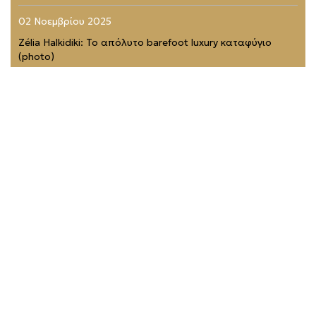
02 Νοεμβρίου 2025
Zélia Halkidiki: Το απόλυτο barefoot luxury καταφύγιο
(photo)
01 Νοεμβρίου 2025
Four Seasons Astir Palace Hotel Athens: Στα 50 Καλύτερα
Ξενοδοχεία του Κόσμου (photo)
21 Ιουλίου 2025
Rodopou & Beyond: Ένα από τα πιο εντυπωσιακά
rooftops της Αθήνας (photo)
31 Μαΐου 2025
THEA MARRE: Το κρυμμένο στολίδι της Μάνης – Μια
πολυτελή εμπειρία (photo)
03 Μαρτίου 2025
Achilleion Villas: Το κόσμημα της Κέρκυρας – Ανακαλύψτε