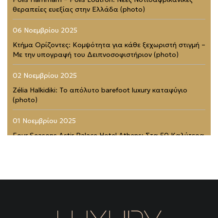
θεραπείες ευεξίας στην Ελλάδα (photo)
06 Νοεμβρίου 2025
Κτήμα Ορίζοντες: Κομψότητα για κάθε ξεχωριστή στιγμή –
Με την υπογραφή του Δειπνοσοφιστήριον (photo)
02 Νοεμβρίου 2025
Zélia Halkidiki: Το απόλυτο barefoot luxury καταφύγιο
(photo)
01 Νοεμβρίου 2025
Four Seasons Astir Palace Hotel Athens: Στα 50 Καλύτερα
Ξενοδοχεία του Κόσμου (photo)
21 Ιουλίου 2025
Rodopou & Beyond: Ένα από τα πιο εντυπωσιακά
rooftops της Αθήνας (photo)
31 Μαΐου 2025