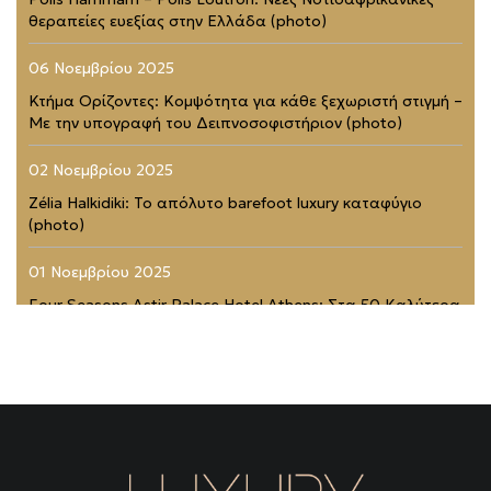
θεραπείες ευεξίας στην Ελλάδα (photo)
06 Νοεμβρίου 2025
Κτήμα Ορίζοντες: Κομψότητα για κάθε ξεχωριστή στιγμή –
Με την υπογραφή του Δειπνοσοφιστήριον (photo)
02 Νοεμβρίου 2025
Zélia Halkidiki: Το απόλυτο barefoot luxury καταφύγιο
(photo)
01 Νοεμβρίου 2025
Four Seasons Astir Palace Hotel Athens: Στα 50 Καλύτερα
Ξενοδοχεία του Κόσμου (photo)
21 Ιουλίου 2025
Rodopou & Beyond: Ένα από τα πιο εντυπωσιακά
rooftops της Αθήνας (photo)
31 Μαΐου 2025