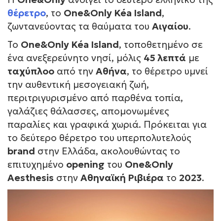
θέρετρο
, το
One&Only Kéa Island
,
ζωντανεύοντας τα θαύματα του
Αιγαίου
.
Το
One&Only Kéa Island
, τοποθετημένο σε
ένα ανεξερεύνητο νησί, μόλις
45 λεπτά
με
ταχύπλοο
από την
Αθήνα
, το θέρετρο υμνεί
την αυθεντική μεσογειακή ζωή,
περιτριγυρισμένο από παρθένα τοπία,
γαλάζιες θάλασσες, απομονωμένες
παραλίες και γραφικά χωριά. Πρόκειται για
το δεύτερο θέρετρο του υπερπολυτελούς
brand
στην Ελλάδα, ακολουθώντας το
επιτυχημένο
opening
του
One&Only
Aesthesis
στην
Αθηναϊκή Ριβιέρα
το
2023
.