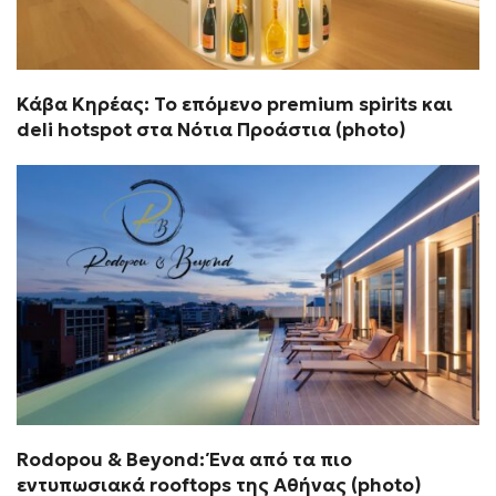
Κάβα Κηρέας: Το επόμενο premium spirits και
deli hotspot στα Νότια Προάστια (photo)
Rodopou & Beyond: Ένα από τα πιο
εντυπωσιακά rooftops της Αθήνας (photo)