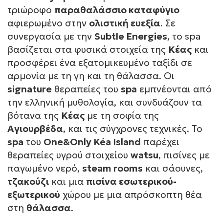
τριώροφο
παραθαλάσσιο καταφύγιο
αφιερωμένο στην
ολιστική ευεξία
. Σε
συνεργασία με την
Subtle Energies
, το spa
βασίζεται στα φυσικά στοιχεία της
Κέας
και
προσφέρει ένα εξατομικευμένο ταξίδι σε
αρμονία με τη γη και τη θάλασσα. Οι
signature
θεραπείες του
spa
εμπνέονται από
την ελληνική μυθολογία, και συνδυάζουν τα
βότανα της
Κέας
με τη σοφία της
Αγιουρβέδα
, και τις σύγχρονες τεχνικές. Το
spa
του
One&Only Kéa Island
παρέχει
θεραπείες υγρού στοιχείου
watsu
, πισίνες με
παγωμένο νερό,
steam rooms
και σάουνες,
τζακούζι
και μια
πισίνα εσωτερικού-
εξωτερικού
χώρου με μια απρόσκοπτη θέα
στη
θάλασσα
.