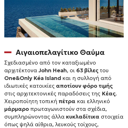
Αιγαιοπελαγίτικο Θαύμα
Σχεδιασμένο από τον καταξιωμένο
αρχιτέκτονα
John Heah
, οι
63 βίλες
του
One&Only Kéa Island
και η συλλογή από
ιδιωτικές κατοικίες
αποτίουν φόρο
τιμής
στις αρχιτεκτονικές παραδόσεις της
Κέας
.
Χειροποίητη τοπική
πέτρα
και ελληνικό
μάρμαρο
πρωταγωνιστούν στα σχέδια,
συμπληρώνοντας άλλα
κυκλαδίτικα
στοιχεία
όπως ψηλά αίθρια, λευκούς τοίχους,