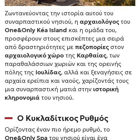
Ζωντανεύοντας την ιστορία αυτού του
συναρπαστικού νησιού, η
αρχαιολόγος
του
One&Only Kéa Island
και η ομάδα του,
προσφέρουν στους επισκέπτες μια σειρά
από δραστηριότητες με
πεζοπορίες
στον
αρχαιολογικό χώρο
της
Καρθαίας
, των
παραθαλάσσιων χωριών και της ορεινής
πόλης της
Ιουλίδας
, αλλά και ξεναγήσεις σε
αρχαία ερείπια και ναούς, χαρίζοντάς τους
μια συναρπαστική ματιά στην
ιστορική
κληρονομιά
του νησιού.
Ο Κυκλαδίτικος Ρυθμός
Ορίζοντας έναν πιο ήρεμο ρυθμό, το
One&Only Spa
του νησιού είναι ένα