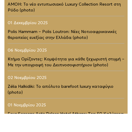
AMOH: Το νέο εντυπωσιακό Luxury Collection Resort στη
Ρόδο (photo)
01 Δεκεμβρίου 2025
Polis Hammam – Polis Loutron: Νέες Νοτιοαφρικανικές
θεραπείες ευεξίας στην Ελλάδα (photo)
06 Νοεμβρίου 2025
Κτήμα Ορίζοντες: Κομψότητα για κάθε ξεχωριστή στιγμή –
Με την υπογραφή του Δειπνοσοφιστήριον (photo)
02 Νοεμβρίου 2025
Zélia Halkidiki: Το απόλυτο barefoot luxury καταφύγιο
(photo)
01 Νοεμβρίου 2025
Four Seasons Astir Palace Hotel Athens: Στα 50 Καλύτερα
Ξενοδοχεία του Κόσμου (photo)