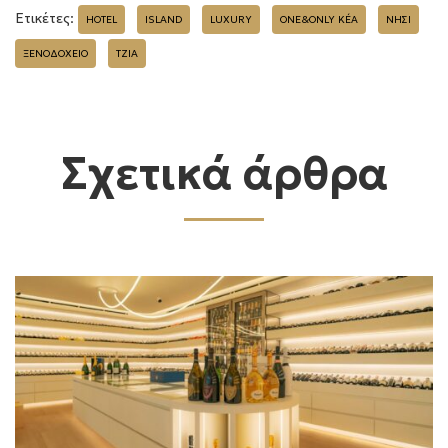
Ετικέτες:
HOTEL
ISLAND
LUXURY
ONE&ONLY KÉA
ΝΗΣΙ
ΞΕΝΟΔΟΧΕΙΟ
ΤΖΙΑ
Σχετικά άρθρα