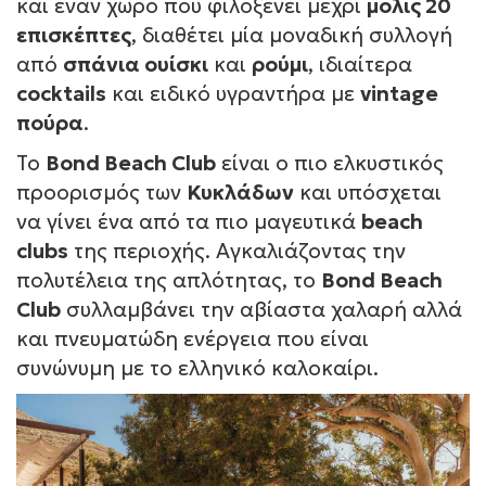
και έναν χώρο που φιλοξενεί μέχρι
μόλις 20
επισκέπτες
, διαθέτει μία μοναδική συλλογή
από
σπάνια ουίσκι
και
ρούμι
, ιδιαίτερα
cocktails
και ειδικό υγραντήρα με
vintage
πούρα
.
Το
Bond Beach Club
είναι ο πιο ελκυστικός
προορισμός των
Κυκλάδων
και υπόσχεται
να γίνει ένα από τα πιο μαγευτικά
beach
clubs
της περιοχής. Αγκαλιάζοντας την
πολυτέλεια της απλότητας, το
Bond Beach
Club
συλλαμβάνει την αβίαστα χαλαρή αλλά
και πνευματώδη ενέργεια που είναι
συνώνυμη με το ελληνικό καλοκαίρι.