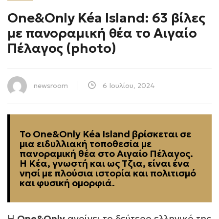
One&Only Kéa Island: 63 βίλες
με πανοραμική θέα το Αιγαίο
Πέλαγος (photo)
newsroom
6 Ιουλίου, 2024
Το One&Only Kéa Island βρίσκεται σε
μια ειδυλλιακή τοποθεσία με
πανοραμική θέα στο Αιγαίο Πέλαγος.
Η Κέα, γνωστή και ως Τζια, είναι ένα
νησί με πλούσια ιστορία και πολιτισμό
και φυσική ομορφιά.
Η
One&Only
ανοίγει το δεύτερο ελληνικό της