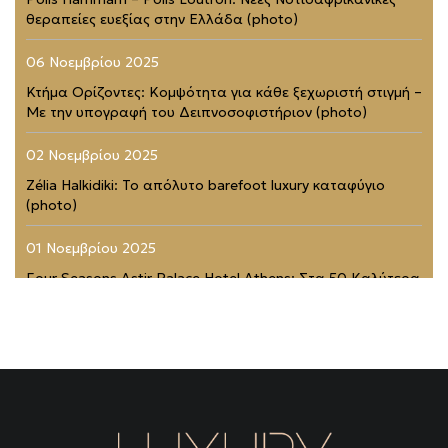
θεραπείες ευεξίας στην Ελλάδα (photo)
06 Νοεμβρίου 2025
Κτήμα Ορίζοντες: Κομψότητα για κάθε ξεχωριστή στιγμή –
Με την υπογραφή του Δειπνοσοφιστήριον (photo)
02 Νοεμβρίου 2025
Zélia Halkidiki: Το απόλυτο barefoot luxury καταφύγιο
(photo)
01 Νοεμβρίου 2025
Four Seasons Astir Palace Hotel Athens: Στα 50 Καλύτερα
Ξενοδοχεία του Κόσμου (photo)
21 Ιουλίου 2025
Rodopou & Beyond: Ένα από τα πιο εντυπωσιακά
rooftops της Αθήνας (photo)
31 Μαΐου 2025