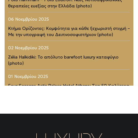
θεραπείες ευεξίας στην Ελλάδα (photo)
06 Νοεμβρίου 2025
Κτήμα Ορίζοντες: Κομψότητα για κάθε ξεχωριστή στιγμή –
Με την υπογραφή του Δειπνοσοφιστήριον (photo)
02 Νοεμβρίου 2025
Zélia Halkidiki: Το απόλυτο barefoot luxury καταφύγιο
(photo)
01 Νοεμβρίου 2025
Four Seasons Astir Palace Hotel Athens: Στα 50 Καλύτερα
Ξενοδοχεία του Κόσμου (photo)
21 Ιουλίου 2025
Rodopou & Beyond: Ένα από τα πιο εντυπωσιακά
rooftops της Αθήνας (photo)
31 Μαΐου 2025