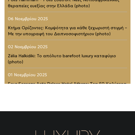
θεραπείες ευεξίας στην Ελλάδα (photo)
06 Νοεμβρίου 2025
Κτήμα Ορίζοντες: Κομψότητα για κάθε ξεχωριστή στιγμή –
Με την υπογραφή του Δειπνοσοφιστήριον (photo)
02 Νοεμβρίου 2025
Zélia Halkidiki: Το απόλυτο barefoot luxury καταφύγιο
(photo)
01 Νοεμβρίου 2025
Four Seasons Astir Palace Hotel Athens: Στα 50 Καλύτερα
Ξενοδοχεία του Κόσμου (photo)
21 Ιουλίου 2025
Rodopou & Beyond: Ένα από τα πιο εντυπωσιακά
rooftops της Αθήνας (photo)
31 Μαΐου 2025