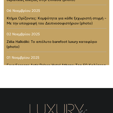
06 Νοεμβρίου 2025
Κτήμα Ορίζοντες: Κομψότητα για κάθε ξεχωριστή στιγμή –
Με την υπογραφή του Δειπνοσοφιστήριον (photo)
02 Νοεμβρίου 2025
Zélia Halkidiki: Το απόλυτο barefoot luxury καταφύγιο
(photo)
01 Νοεμβρίου 2025
Four Seasons Astir Palace Hotel Athens: Στα 50 Καλύτερα
Ξενοδοχεία του Κόσμου (photo)
21 Ιουλίου 2025
Rodopou & Beyond: Ένα από τα πιο εντυπωσιακά
rooftops της Αθήνας (photo)
31 Μαΐου 2025
THEA MARRE: Το κρυμμένο στολίδι της Μάνης – Μια