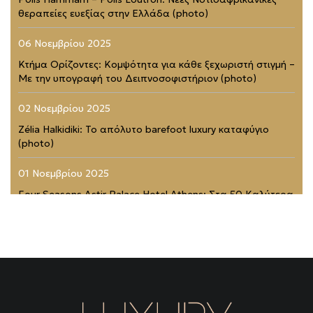
θεραπείες ευεξίας στην Ελλάδα (photo)
06 Νοεμβρίου 2025
Κτήμα Ορίζοντες: Κομψότητα για κάθε ξεχωριστή στιγμή –
Με την υπογραφή του Δειπνοσοφιστήριον (photo)
02 Νοεμβρίου 2025
Zélia Halkidiki: Το απόλυτο barefoot luxury καταφύγιο
(photo)
01 Νοεμβρίου 2025
Four Seasons Astir Palace Hotel Athens: Στα 50 Καλύτερα
Ξενοδοχεία του Κόσμου (photo)
21 Ιουλίου 2025
Rodopou & Beyond: Ένα από τα πιο εντυπωσιακά
rooftops της Αθήνας (photo)
31 Μαΐου 2025