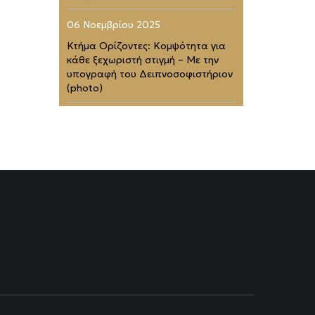
06 Νοεμβρίου 2025
Κτήμα Ορίζοντες: Κομψότητα για
κάθε ξεχωριστή στιγμή – Με την
υπογραφή του Δειπνοσοφιστήριον
(photo)
02 Νοεμβρίου 2025
Zélia Halkidiki: Το απόλυτο
barefoot luxury καταφύγιο (photo)
01 Νοεμβρίου 2025
Four Seasons Astir Palace Hotel
Athens: Στα 50 Καλύτερα
Ξενοδοχεία του Κόσμου (photo)
21 Ιουλίου 2025
Rodopou & Beyond: Ένα από τα
πιο εντυπωσιακά rooftops της
Αθήνας (photo)