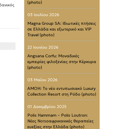
(photo)
ιδανικός
03 Ιουλίου 2026
Magna Group SA: Ιδιωτικές πτήσεις
σε Ελλάδα και εξωτερικό και VIP
Travel (photo)
22 Ιουνίου 2026
Angsana Corfu: Μοναδικές
εμπειρίες φιλοξενίας στην Κέρκυρα
(photo)
03 Μαΐου 2026
AMOH: Το νέο εντυπωσιακό Luxury
Collection Resort στη Ρόδο (photo)
01 Δεκεμβρίου 2025
Polis Hammam – Polis Loutron:
Νέες Νοτιοαφρικανικές θεραπείες
ευεξίας στην Ελλάδα (photo)