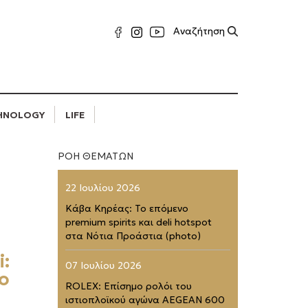
HNOLOGY
LIFE
ΡΟΗ ΘΕΜΑΤΩΝ
22 Ιουλίου 2026
Κάβα Κηρέας: Το επόμενο
premium spirits και deli hotspot
στα Νότια Προάστια (photo)
i:
07 Ιουλίου 2026
ιο
ROLEX: Επίσημο ρολόι του
ιστιοπλοϊκού αγώνα AEGEAN 600