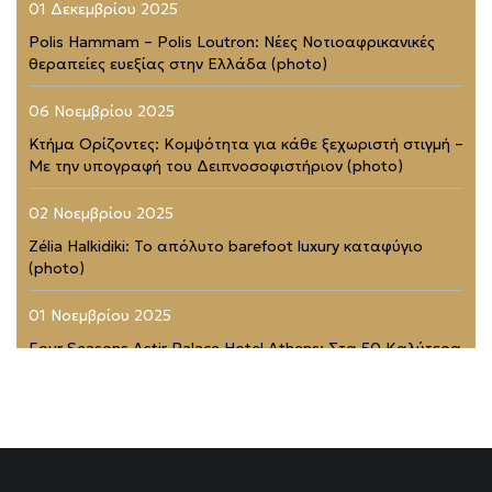
01 Δεκεμβρίου 2025
Polis Hammam – Polis Loutron: Νέες Νοτιοαφρικανικές
θεραπείες ευεξίας στην Ελλάδα (photo)
06 Νοεμβρίου 2025
Κτήμα Ορίζοντες: Κομψότητα για κάθε ξεχωριστή στιγμή –
Με την υπογραφή του Δειπνοσοφιστήριον (photo)
02 Νοεμβρίου 2025
Zélia Halkidiki: Το απόλυτο barefoot luxury καταφύγιο
(photo)
01 Νοεμβρίου 2025
Four Seasons Astir Palace Hotel Athens: Στα 50 Καλύτερα
Ξενοδοχεία του Κόσμου (photo)
21 Ιουλίου 2025
Rodopou & Beyond: Ένα από τα πιο εντυπωσιακά
rooftops της Αθήνας (photo)