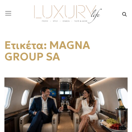
Ετικέτα:
MAGNA
GROUP SA