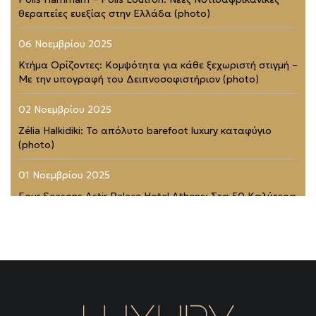
θεραπείες ευεξίας στην Ελλάδα (photo)
06 Νοεμβρίου 2025
Κτήμα Ορίζοντες: Κομψότητα για κάθε ξεχωριστή στιγμή –
Με την υπογραφή του Δειπνοσοφιστήριον (photo)
02 Νοεμβρίου 2025
Zélia Halkidiki: Το απόλυτο barefoot luxury καταφύγιο
(photo)
01 Νοεμβρίου 2025
Four Seasons Astir Palace Hotel Athens: Στα 50 Καλύτερα
Ξενοδοχεία του Κόσμου (photo)
21 Ιουλίου 2025
Rodopou & Beyond: Ένα από τα πιο εντυπωσιακά
rooftops της Αθήνας (photo)
31 Μαΐου 2025