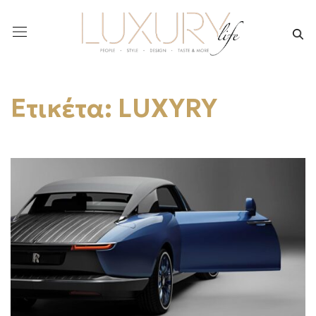
Ετικέτα:
LUXYRY