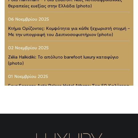
θεραπείες ευεξίας στην Ελλάδα (photo)
06 Νοεμβρίου 2025
Κτήμα Ορίζοντες: Κομψότητα για κάθε ξεχωριστή στιγμή –
Με την υπογραφή του Δειπνοσοφιστήριον (photo)
02 Νοεμβρίου 2025
Zélia Halkidiki: Το απόλυτο barefoot luxury καταφύγιο
(photo)
01 Νοεμβρίου 2025
Four Seasons Astir Palace Hotel Athens: Στα 50 Καλύτερα
Ξενοδοχεία του Κόσμου (photo)
21 Ιουλίου 2025
Rodopou & Beyond: Ένα από τα πιο εντυπωσιακά
rooftops της Αθήνας (photo)
31 Μαΐου 2025