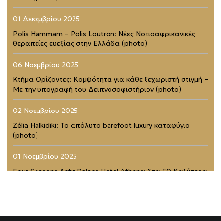
01 Δεκεμβρίου 2025
Polis Hammam – Polis Loutron: Νέες Νοτιοαφρικανικές
θεραπείες ευεξίας στην Ελλάδα (photo)
06 Νοεμβρίου 2025
Κτήμα Ορίζοντες: Κομψότητα για κάθε ξεχωριστή στιγμή –
Με την υπογραφή του Δειπνοσοφιστήριον (photo)
02 Νοεμβρίου 2025
Zélia Halkidiki: Το απόλυτο barefoot luxury καταφύγιο
(photo)
01 Νοεμβρίου 2025
Four Seasons Astir Palace Hotel Athens: Στα 50 Καλύτερα
Ξενοδοχεία του Κόσμου (photo)
21 Ιουλίου 2025
Rodopou & Beyond: Ένα από τα πιο εντυπωσιακά