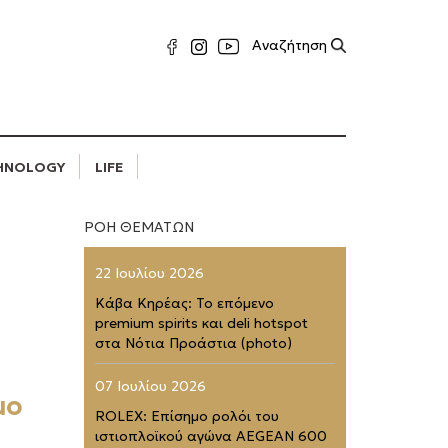
HNOLOGY
LIFE
ΡΟΗ ΘΕΜΑΤΩΝ
22 Ιουλίου 2026
Κάβα Κηρέας: Το επόμενο
premium spirits και deli hotspot
στα Νότια Προάστια (photo)
07 Ιουλίου 2026
μο
ROLEX: Επίσημο ρολόι του
ιστιοπλοϊκού αγώνα AEGEAN 600