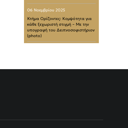
06 Νοεμβρίου 2025
Κτήμα Ορίζοντες: Κομψότητα για
κάθε ξεχωριστή στιγμή – Με την
υπογραφή του Δειπνοσοφιστήριον
(photo)
02 Νοεμβρίου 2025
Zélia Halkidiki: Το απόλυτο
barefoot luxury καταφύγιο (photo)
01 Νοεμβρίου 2025
Four Seasons Astir Palace Hotel
Athens: Στα 50 Καλύτερα
Ξενοδοχεία του Κόσμου (photo)
21 Ιουλίου 2025
Rodopou & Beyond: Ένα από τα
πιο εντυπωσιακά rooftops της
Αθήνας (photo)