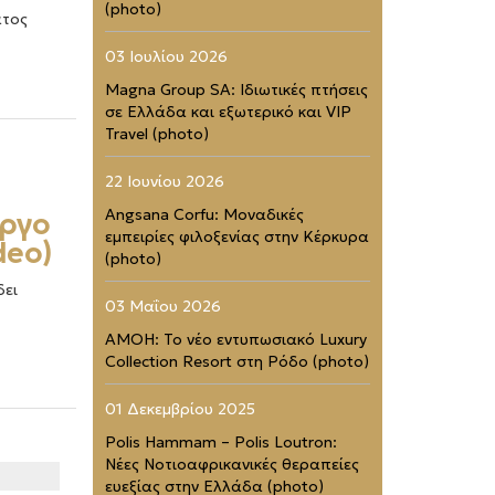
(photo)
άτος
03 Ιουλίου 2026
Magna Group SA: Ιδιωτικές πτήσεις
σε Ελλάδα και εξωτερικό και VIP
Travel (photo)
22 Ιουνίου 2026
Angsana Corfu: Μοναδικές
έργο
εμπειρίες φιλοξενίας στην Κέρκυρα
deo)
(photo)
δει
03 Μαΐου 2026
AMOH: Το νέο εντυπωσιακό Luxury
Collection Resort στη Ρόδο (photo)
01 Δεκεμβρίου 2025
Polis Hammam – Polis Loutron:
Νέες Νοτιοαφρικανικές θεραπείες
ευεξίας στην Ελλάδα (photo)