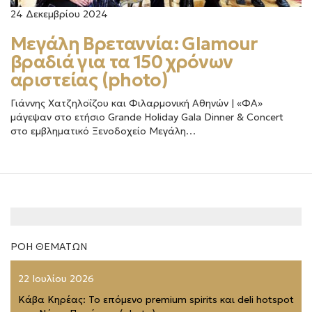
24 Δεκεμβρίου 2024
Μεγάλη Βρεταννία: Glamour
βραδιά για τα 150 χρόνων
αριστείας (photo)
Γιάννης Χατζηλοΐζου και Φιλαρμονική Αθηνών | «ΦΑ»
μάγεψαν στο ετήσιο Grande Holiday Gala Dinner & Concert
στο εμβληματικό Ξενοδοχείο Μεγάλη…
ΡΟΗ ΘΕΜΑΤΩΝ
22 Ιουλίου 2026
Κάβα Κηρέας: Το επόμενο premium spirits και deli hotspot