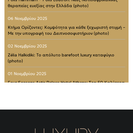
θεραπείες ευεξίας στην Ελλάδα (photo)
06 Νοεμβρίου 2025
Κτήμα Ορίζοντες: Κομψότητα για κάθε ξεχωριστή στιγμή –
Με την υπογραφή του Δειπνοσοφιστήριον (photo)
02 Νοεμβρίου 2025
Zélia Halkidiki: Το απόλυτο barefoot luxury καταφύγιο
(photo)
01 Νοεμβρίου 2025
Four Seasons Astir Palace Hotel Athens: Στα 50 Καλύτερα
Ξενοδοχεία του Κόσμου (photo)
21 Ιουλίου 2025
Rodopou & Beyond: Ένα από τα πιο εντυπωσιακά
rooftops της Αθήνας (photo)
31 Μαΐου 2025