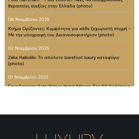
θεραπείες ευεξίας στην Ελλάδα (photo)
06 Νοεμβρίου 2025
Κτήμα Ορίζοντες: Κομψότητα για κάθε ξεχωριστή στιγμή –
Με την υπογραφή του Δειπνοσοφιστήριον (photo)
02 Νοεμβρίου 2025
Zélia Halkidiki: Το απόλυτο barefoot luxury καταφύγιο
(photo)
01 Νοεμβρίου 2025
Four Seasons Astir Palace Hotel Athens: Στα 50 Καλύτερα
Ξενοδοχεία του Κόσμου (photo)
21 Ιουλίου 2025
Rodopou & Beyond: Ένα από τα πιο εντυπωσιακά
rooftops της Αθήνας (photo)
31 Μαΐου 2025