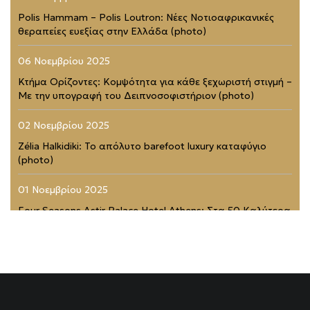
Polis Hammam – Polis Loutron: Νέες Νοτιοαφρικανικές
θεραπείες ευεξίας στην Ελλάδα (photo)
06 Νοεμβρίου 2025
Κτήμα Ορίζοντες: Κομψότητα για κάθε ξεχωριστή στιγμή –
Με την υπογραφή του Δειπνοσοφιστήριον (photo)
02 Νοεμβρίου 2025
Zélia Halkidiki: Το απόλυτο barefoot luxury καταφύγιο
(photo)
01 Νοεμβρίου 2025
Four Seasons Astir Palace Hotel Athens: Στα 50 Καλύτερα
Ξενοδοχεία του Κόσμου (photo)
21 Ιουλίου 2025
Rodopou & Beyond: Ένα από τα πιο εντυπωσιακά
rooftops της Αθήνας (photo)