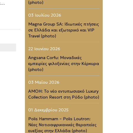
(photo)
με…
03 Ιουλίου 2026
Magna Group SA: Ιδιωτικές πτήσεις
σε Ελλάδα και εξωτερικό και VIP
Travel (photo)
22 Ιουνίου 2026
Angsana Corfu: Μοναδικές
εμπειρίες φιλοξενίας στην Κέρκυρα
(photo)
03 Μαΐου 2026
AMOH: Το νέο εντυπωσιακό Luxury
Collection Resort στη Ρόδο (photo)
01 Δεκεμβρίου 2025
Polis Hammam – Polis Loutron:
Νέες Νοτιοαφρικανικές θεραπείες
ευεξίας στην Ελλάδα (photo)