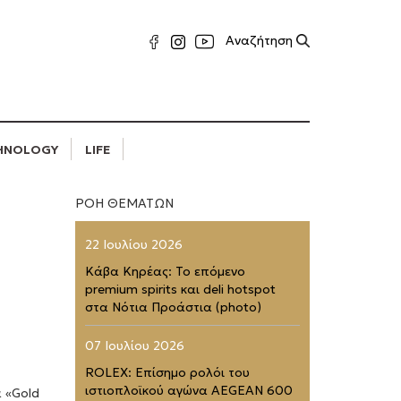
HNOLOGY
LIFE
ΡΟΗ ΘΕΜΑΤΩΝ
22 Ιουλίου 2026
Κάβα Κηρέας: Το επόμενο
premium spirits και deli hotspot
στα Νότια Προάστια (photo)
07 Ιουλίου 2026
ROLEX: Επίσημο ρολόι του
ιστιοπλοϊκού αγώνα AEGEAN 600
 «Gold