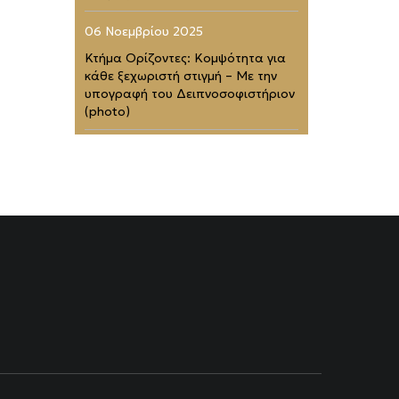
06 Νοεμβρίου 2025
Κτήμα Ορίζοντες: Κομψότητα για
κάθε ξεχωριστή στιγμή – Με την
υπογραφή του Δειπνοσοφιστήριον
(photo)
02 Νοεμβρίου 2025
Zélia Halkidiki: Το απόλυτο
barefoot luxury καταφύγιο (photo)
01 Νοεμβρίου 2025
Four Seasons Astir Palace Hotel
Athens: Στα 50 Καλύτερα
Ξενοδοχεία του Κόσμου (photo)
21 Ιουλίου 2025
Rodopou & Beyond: Ένα από τα
πιο εντυπωσιακά rooftops της
Αθήνας (photo)