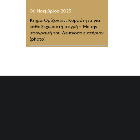
06 Νοεμβρίου 2025
Κτήμα Ορίζοντες: Κομψότητα για
κάθε ξεχωριστή στιγμή – Με την
υπογραφή του Δειπνοσοφιστήριον
(photo)
02 Νοεμβρίου 2025
Zélia Halkidiki: Το απόλυτο
barefoot luxury καταφύγιο (photo)
01 Νοεμβρίου 2025
Four Seasons Astir Palace Hotel
Athens: Στα 50 Καλύτερα
Ξενοδοχεία του Κόσμου (photo)
21 Ιουλίου 2025
Rodopou & Beyond: Ένα από τα
πιο εντυπωσιακά rooftops της
Αθήνας (photo)