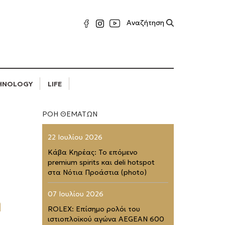
HNOLOGY
LIFE
ΡΟΗ ΘΕΜΑΤΩΝ
22 Ιουλίου 2026
Κάβα Κηρέας: Το επόμενο
premium spirits και deli hotspot
στα Νότια Προάστια (photo)
07 Ιουλίου 2026
η
ROLEX: Επίσημο ρολόι του
ιστιοπλοϊκού αγώνα AEGEAN 600