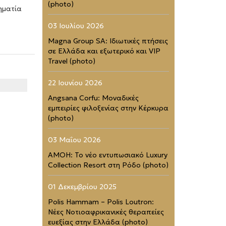
(photo)
ηματία
03 Ιουλίου 2026
Magna Group SA: Ιδιωτικές πτήσεις
σε Ελλάδα και εξωτερικό και VIP
Travel (photo)
22 Ιουνίου 2026
Angsana Corfu: Μοναδικές
εμπειρίες φιλοξενίας στην Κέρκυρα
(photo)
03 Μαΐου 2026
AMOH: Το νέο εντυπωσιακό Luxury
Collection Resort στη Ρόδο (photo)
01 Δεκεμβρίου 2025
Polis Hammam – Polis Loutron:
Νέες Νοτιοαφρικανικές θεραπείες
ευεξίας στην Ελλάδα (photo)