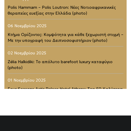
Polis Hammam – Polis Loutron: Νέες Νοτιοαφρικανικές
θεραπείες ευεξίας στην Ελλάδα (photo)
06 Νοεμβρίου 2025
Κτήμα Ορίζοντες: Κομψότητα για κάθε ξεχωριστή στιγμή –
Με την υπογραφή του Δειπνοσοφιστήριον (photo)
02 Νοεμβρίου 2025
Zélia Halkidiki: Το απόλυτο barefoot luxury καταφύγιο
(photo)
01 Νοεμβρίου 2025
Four Seasons Astir Palace Hotel Athens: Στα 50 Καλύτερα
Ξενοδοχεία του Κόσμου (photo)
21 Ιουλίου 2025
Rodopou & Beyond: Ένα από τα πιο εντυπωσιακά
rooftops της Αθήνας (photo)