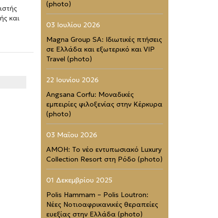
(photo)
ιστής
ής και
03 Ιουλίου 2026
Magna Group SA: Ιδιωτικές πτήσεις
σε Ελλάδα και εξωτερικό και VIP
Travel (photo)
22 Ιουνίου 2026
Angsana Corfu: Μοναδικές
εμπειρίες φιλοξενίας στην Κέρκυρα
(photo)
03 Μαΐου 2026
AMOH: Το νέο εντυπωσιακό Luxury
Collection Resort στη Ρόδο (photo)
01 Δεκεμβρίου 2025
Polis Hammam – Polis Loutron:
Νέες Νοτιοαφρικανικές θεραπείες
ευεξίας στην Ελλάδα (photo)