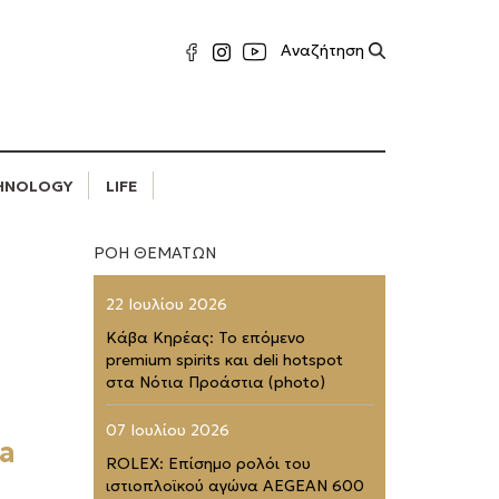
HNOLOGY
LIFE
ΡΟΗ ΘΕΜΑΤΩΝ
22 Ιουλίου 2026
Κάβα Κηρέας: Το επόμενο
premium spirits και deli hotspot
στα Νότια Προάστια (photo)
07 Ιουλίου 2026
ga
ROLEX: Επίσημο ρολόι του
ιστιοπλοϊκού αγώνα AEGEAN 600