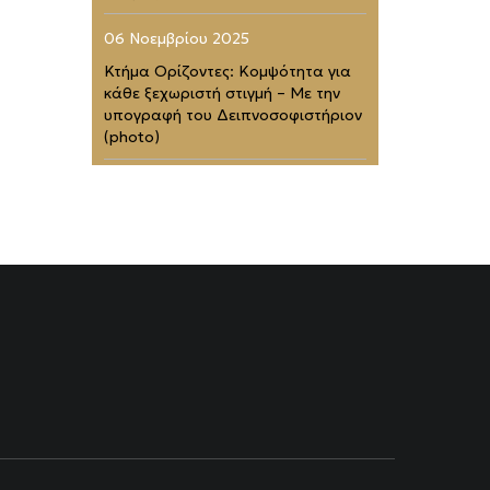
06 Νοεμβρίου 2025
Κτήμα Ορίζοντες: Κομψότητα για
κάθε ξεχωριστή στιγμή – Με την
υπογραφή του Δειπνοσοφιστήριον
(photo)
02 Νοεμβρίου 2025
Zélia Halkidiki: Το απόλυτο
barefoot luxury καταφύγιο (photo)
01 Νοεμβρίου 2025
Four Seasons Astir Palace Hotel
Athens: Στα 50 Καλύτερα
Ξενοδοχεία του Κόσμου (photo)
21 Ιουλίου 2025
Rodopou & Beyond: Ένα από τα
πιο εντυπωσιακά rooftops της
Αθήνας (photo)