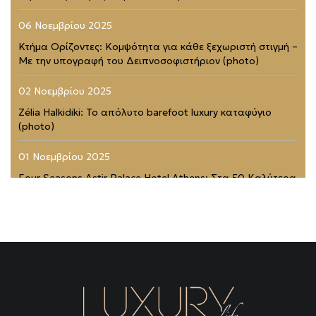
06 Νοεμβρίου 2025
Κτήμα Ορίζοντες: Κομψότητα για κάθε ξεχωριστή στιγμή –
Με την υπογραφή του Δειπνοσοφιστήριον (photo)
02 Νοεμβρίου 2025
Zélia Halkidiki: Το απόλυτο barefoot luxury καταφύγιο
(photo)
01 Νοεμβρίου 2025
Four Seasons Astir Palace Hotel Athens: Στα 50 Καλύτερα
Ξενοδοχεία του Κόσμου (photo)
21 Ιουλίου 2025
Rodopou & Beyond: Ένα από τα πιο εντυπωσιακά
rooftops της Αθήνας (photo)
31 Μαΐου 2025
THEA MARRE: Το κρυμμένο στολίδι της Μάνης – Μια