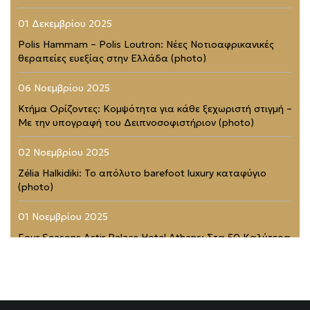
01 Δεκεμβρίου 2025
Polis Hammam – Polis Loutron: Νέες Νοτιοαφρικανικές
θεραπείες ευεξίας στην Ελλάδα (photo)
06 Νοεμβρίου 2025
Κτήμα Ορίζοντες: Κομψότητα για κάθε ξεχωριστή στιγμή –
Με την υπογραφή του Δειπνοσοφιστήριον (photo)
02 Νοεμβρίου 2025
Zélia Halkidiki: Το απόλυτο barefoot luxury καταφύγιο
(photo)
01 Νοεμβρίου 2025
Four Seasons Astir Palace Hotel Athens: Στα 50 Καλύτερα
Ξενοδοχεία του Κόσμου (photo)
21 Ιουλίου 2025
Rodopou & Beyond: Ένα από τα πιο εντυπωσιακά