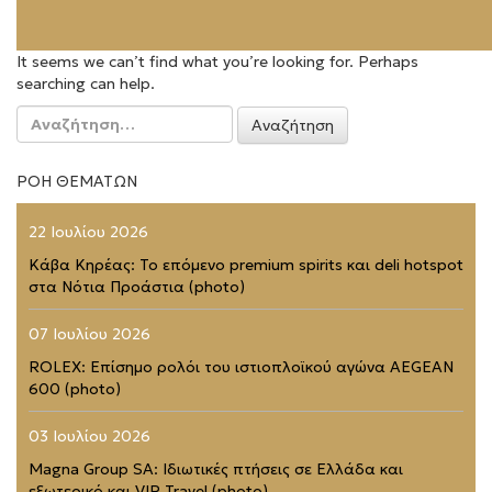
It seems we can’t find what you’re looking for. Perhaps
searching can help.
Αναζήτηση
για:
ΡΟΗ ΘΕΜΑΤΩΝ
22 Ιουλίου 2026
Κάβα Κηρέας: Το επόμενο premium spirits και deli hotspot
στα Νότια Προάστια (photo)
07 Ιουλίου 2026
ROLEX: Επίσημο ρολόι του ιστιοπλοϊκού αγώνα AEGEAN
600 (photo)
03 Ιουλίου 2026
Magna Group SA: Ιδιωτικές πτήσεις σε Ελλάδα και
εξωτερικό και VIP Travel (photo)